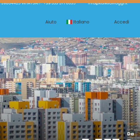
2 39864425 WHATSAPP: +39 333 571 6035
info@kalesaviaggi.it
Aiuto
Italiano
Accedi
Da