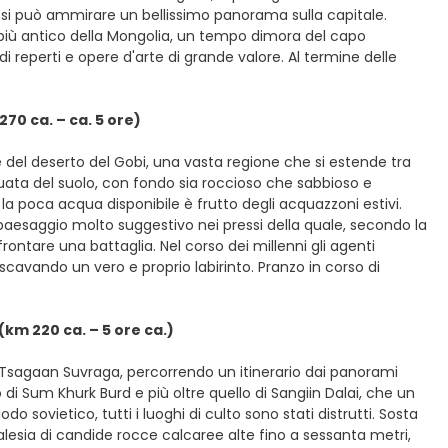
i si può ammirare un bellissimo panorama sulla capitale.
o più antico della Mongolia, un tempo dimora del capo
di reperti e opere d'arte di grande valore. Al termine delle
0 ca. – ca. 5 ore)
e del deserto del Gobi, una vasta regione che si estende tra
ata del suolo, con fondo sia roccioso che sabbioso e
la poca acqua disponibile è frutto degli acquazzoni estivi.
aesaggio molto suggestivo nei pressi della quale, secondo la
rontare una battaglia. Nel corso dei millenni gli agenti
scavando un vero e proprio labirinto. Pranzo in corso di
m 220 ca. – 5 ore ca.)
i Tsagaan Suvraga, percorrendo un itinerario dai panorami
di Sum Khurk Burd e più oltre quello di Sangiin Dalai, che un
ovietico, tutti i luoghi di culto sono stati distrutti. Sosta
lesia di candide rocce calcaree alte fino a sessanta metri,