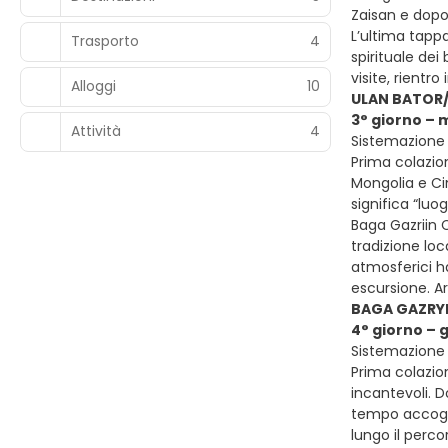
Zaisan e dopo
L’ultima tapp
Trasporto
4
spirituale dei
visite, rientr
Alloggi
10
ULAN BATOR
3° giorno – 
Attività
4
Sistemazione
Prima colazion
Mongolia e Ci
significa “luo
Baga Gazriin 
tradizione loc
atmosferici ha
escursione. A
BAGA GAZRY
4° giorno – 
Sistemazione
Prima colazio
incantevoli. D
tempo accoglie
lungo il perc