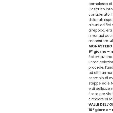
complesso di t
Costruito int
considerato i
dislocati ris
alcuni edifici
all’epoca, era
i monaci uccis
monastero. Al
MONASTERO O
9° giorno – 
Sistemazione
Prima colazio
procede, l’ari
ad altri armen
esempio di evo
steppe ed è fo
e di bellezze 
Sosta per visi
circolare di 
VALLE DELL
10° giorno –