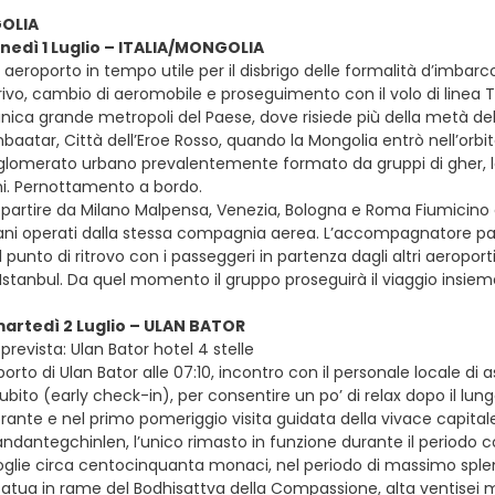
OLIA
lunedì 1 Luglio – ITALIA/MONGOLIA
in aeroporto in tempo utile per il disbrigo delle formalità d’imbarc
arrivo, cambio di aeromobile e proseguimento con il volo di linea Tur
nica grande metropoli del Paese, dove risiede più della metà d
aatar, Città dell’Eroe Rosso, quando la Mongolia entrò nell’orbit
lomerato urbano prevalentemente formato da gruppi di gher, le 
mi. Pernottamento a bordo.
e partire da Milano Malpensa, Venezia, Bologna e Roma Fiumicino con 
liani operati dalla stessa compagnia aerea. L’accompagnatore pa
Il punto di ritrovo con i passeggeri in partenza dagli altri aeropor
 Istanbul. Da quel momento il gruppo proseguirà il viaggio insiem
martedì 2 Luglio – ULAN BATOR
revista: Ulan Bator hotel 4 stelle
oporto di Ulan Bator alle 07:10, incontro con il personale locale d
ito (early check-in), per consentire un po’ di relax dopo il lung
torante e nel primo pomeriggio visita guidata della vivace capita
andantegchinlen, l’unico rimasto in funzione durante il period
glie circa centocinquanta monaci, nel periodo di massimo splend
tua in rame del Bodhisattva della Compassione, alta ventisei metr