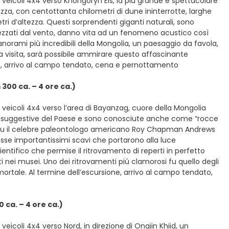
veicoli 4x4 verso Khongoryn Els, la più grande e spettacolare
ezza, con centottanta chilometri di dune ininterrotte, larghe
ri d’altezza. Questi sorprendenti giganti naturali, sono
ati dal vento, danno vita ad un fenomeno acustico così
norami più incredibili della Mongolia, un paesaggio da favola,
 visita, sarà possibile ammirare questo affascinante
ne, arrivo al campo tendato, cena e pernottamento
00 ca. – 4 ore ca.)
veicoli 4x4 verso l’area di Bayanzag, cuore della Mongolia
più suggestive del Paese e sono conosciute anche come “rocce
le. Fu il celebre paleontologo americano Roy Chapman Andrews
usse importantissimi scavi che portarono alla luce
ientifico che permise il ritrovamento di reperti in perfetto
ati nei musei. Uno dei ritrovamenti più clamorosi fu quello degli
ortale. Al termine dell’escursione, arrivo al campo tendato,
ca. – 4 ore ca.)
eicoli 4x4 verso Nord, in direzione di Ongiin Khiid, un