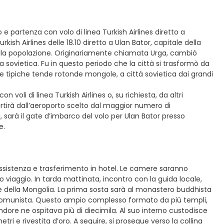
o e partenza con volo di linea Turkish Airlines diretto a
kish Airlines delle 18.10 diretto a Ulan Bator, capitale della
ella popolazione. Originariamente chiamata Urga, cambiò
a sovietica. Fu in questo periodo che la città si trasformò da
tipiche tende rotonde mongole, a città sovietica dai grandi
voli di linea Turkish Airlines o, su richiesta, da altri
rtirà dall’aeroporto scelto dal maggior numero di
ti, sarà il gate d’imbarco del volo per Ulan Bator presso
e.
i assistenza e trasferimento in hotel. Le camere saranno
o viaggio. In tarda mattinata, incontro con la guida locale,
le della Mongolia. La prima sosta sarà al monastero buddhista
o comunista. Questo ampio complesso formato da più templi,
ore ne ospitava più di diecimila. Al suo interno custodisce
i e rivestita d’oro. A seguire, si prosegue verso la collina