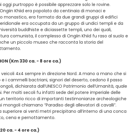
 oggi purtroppo è possibile apprezzare solo le rovine.
 Ongiin Khiid era popolato da centinaia di monaci e
o monastico, era formato da due grandi gruppi di edifici
meridionale era occupata da un gruppo di undici templi e da
iversità buddhiste e diciassette templi, uno dei quali,
atura comunista, il complesso di Ongiin Khiid fu raso al suolo e
te anche un piccolo museo che racconta la storia del
ottamento.
ON (Km 330 ca. - 8 ore ca.)
i veicoli 4x4 sempre in direzione Nord. A mano a mano che si
 e i cammelli bactriani, signori del deserto, cedono il passo
mongoli, dichiarata dall’UNESCO Patrimonio dell’Umanità, quale
. Per molti secoli fu infatti sede del potere imperiale delle
 un territorio ricco di importanti testimonianze archeologiche
ssi mongoli chiamano “Paradiso degli allevatori di cavalli”.
a superiore ai venti metri precipitano all’interno di una conca
dato, cena e pernottamento.
0 ca. - 4 ore ca.)