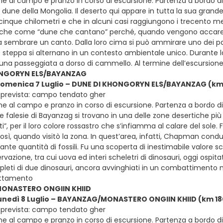
ne al campo e pranzo in corso di escursione. Partenza a bordo di 
dune della Mongolia. Il deserto qui appare in tutta la sua grand
cinque chilometri e che in alcuni casi raggiungono i trecento met
nche come “dune che cantano” perché, quando vengono accarezz
da sembrare un canto. Dalla loro cima si può ammirare uno dei pa
 steppa si alternano in un contesto ambientale unico. Durante la
una passeggiata a dorso di cammello. Al termine dell’escursio
ONGORYN ELS/BAYANZAG
domenica 7 Luglio – DUNE DI KHONGORYN ELS/BAYANZAG (km 3
 prevista: campo tendato gher
ne al campo e pranzo in corso di escursione. Partenza a bordo di 
Le falesie di Bayanzag si trovano in una delle zone desertiche 
”, per il loro colore rossastro che s’infiamma al calare del so
osì, quando visitò la zona. In quest’area, infatti, Chapman cond
nte quantità di fossili. Fu una scoperta di inestimabile valore sc
rvazione, tra cui uova ed interi scheletri di dinosauri, oggi ospit
pleti di due dinosauri, ancora avvinghiati in un combattimento m
ottamento
ONASTERO ONGIIN KHIID
lunedì 8 Luglio – BAYANZAG/MONASTERO ONGIIN KHIID (km 180 
 prevista: campo tendato gher
e al campo e pranzo in corso di escursione. Partenza a bordo di v