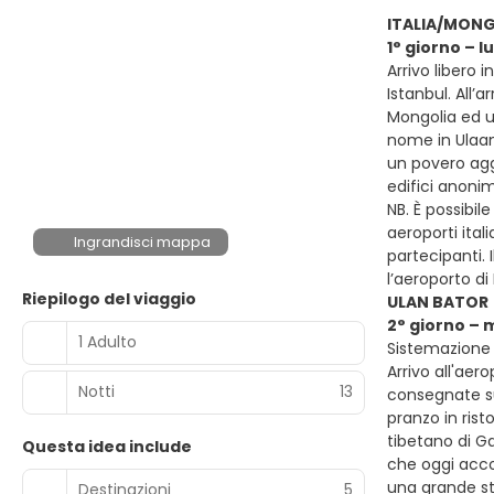
ITALIA/MONG
1° giorno – 
Arrivo libero 
Istanbul. All’
Mongolia ed u
nome in Ulaanb
un povero agg
edifici anoni
NB. È possibil
aeroporti ita
Ingrandisci mappa
partecipanti. 
l’aeroporto di
Riepilogo del viaggio
ULAN BATOR
2° giorno – 
1 Adulto
Sistemazione p
Arrivo all'aer
Notti
13
consegnate sub
pranzo in ris
tibetano di G
Questa idea include
che oggi acco
una grande sta
Destinazioni
5