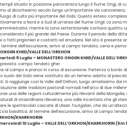
empli situato in posizione panoramica lungo il fiume Ongi, di cui
orno al diciottesimo secolo lungo un’importante via carovaniera,
l luogo di culto più importante del Gobi. Questo esteso compless
pettivamente a Nord e a Sud di un’ansa del fiume Ongii. La zona 
 amministrativi, mentre la zona settentrionale contava quattro un
 considerato il più grande del Paese. Durante il periodo della ditt
i o fatti prigionieri e costretti ad arruolarsi. Nel sito è presen
 termine dell’escursione, arrivo al campo tendato, cena e pern
NGIIN KHIID/VALLE DELL’ORKHON
martedì 9 Luglio – MONASTERO ONGIIN KHIID/VALLE DELL’ORKH
 prevista: campo tendato gher
ne al campo e pranzo in corso di escursione. Partenza a bordo d
do suolo del Gobi viene sostituito da un terreno adatto al pascolo
ti. Si raggiunge così la Valle dell’Orkhon, luogo amatissimo dai 
luzione delle tradizioni pastorali nomadi nell’arco di due millenni
rse una delle regioni culturalmente più rilevanti della Mongolia,
naturali di straordinaria rilevanza, una valle incantata che gli ste
tare le spettacolari cascate di Ulaan Tsutgalan, che da un’altezz
roccia basaltica. Al termine dell’escursione, arrivo al campo ten
’ORKHON/KHARKHORIN
 mercoledì 10 Luglio – VALLE DELL’ORKHON/KHARKHORIN (Km 12