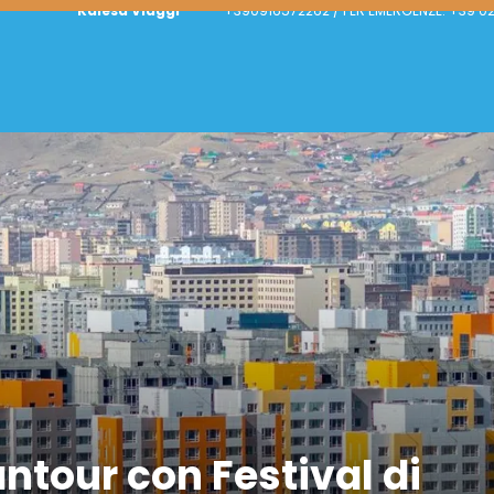
Kalesa Viaggi
+390916572262 / PER EMERGENZE: +39 0
tour con Festival di