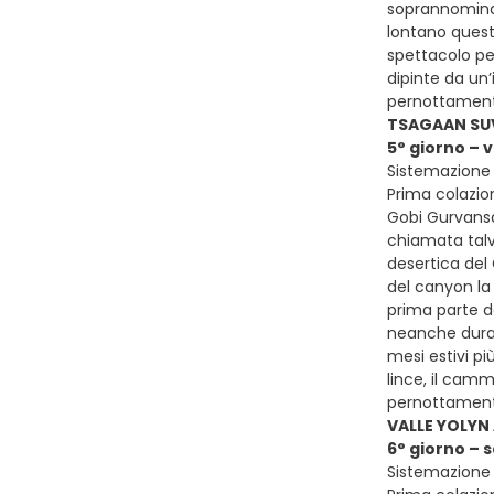
soprannominat
lontano queste
spettacolo per
dipinte da un’
pernottamen
TSAGAAN SU
5° giorno – 
Sistemazione
Prima colazio
Gobi Gurvansai
chiamata talv
desertica del 
del canyon la 
prima parte de
neanche durant
mesi estivi pi
lince, il camm
pernottament
VALLE YOLYN
6° giorno – 
Sistemazione