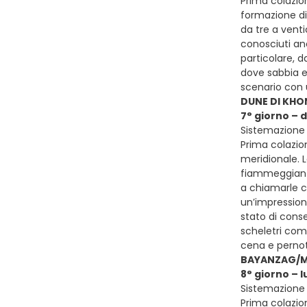
Prima colazio
formazione di 
da tre a venti
conosciuti a
particolare, 
dove sabbia e
scenario con 
DUNE DI KH
7° giorno – 
Sistemazione
Prima colazio
meridionale. 
fiammeggianti
a chiamarle c
un’impressiona
stato di conse
scheletri com
cena e pern
BAYANZAG/M
8° giorno – 
Sistemazione
Prima colazion