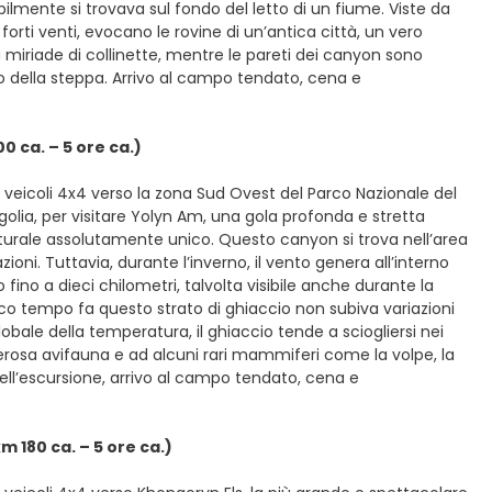
lmente si trovava sul fondo del letto di un fiume. Viste da
rti venti, evocano le rovine di un’antica città, un vero
na miriade di collinette, mentre le pareti dei canyon sono
ndo della steppa. Arrivo al campo tendato, cena e
 ca. – 5 ore ca.)
 veicoli 4x4 verso la zona Sud Ovest del Parco Nazionale del
golia, per visitare Yolyn Am, una gola profonda e stretta
aturale assolutamente unico. Questo canyon si trova nell’area
oni. Tuttavia, durante l’inverno, il vento genera all’interno
fino a dieci chilometri, talvolta visibile anche durante la
poco tempo fa questo strato di ghiaccio non subiva variazioni
bale della temperatura, il ghiaccio tende a sciogliersi nei
umerosa avifauna e ad alcuni rari mammiferi come la volpe, la
e dell’escursione, arrivo al campo tendato, cena e
 180 ca. – 5 ore ca.)