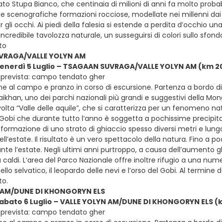
o Stupa Bianco, che centinaia di milioni di anni fa molto probabi
 scenografiche formazioni rocciose, modellate nei millenni dai fo
 gli occhi. Ai piedi della falesia si estende a perdita d’occhio u
incredibile tavolozza naturale, un susseguirsi di colori sullo sfo
to
VRAGA/VALLE YOLYN AM
venerdì 5 Luglio – TSAGAAN SUVRAGA/VALLE YOLYN AM (km 200
 prevista: campo tendato gher
ne al campo e pranzo in corso di escursione. Partenza a bordo di
khan, uno dei parchi nazionali più grandi e suggestivi della Mon
olta “Valle delle aquile”, che si caratterizza per un fenomeno n
Gobi che durante tutto l’anno è soggetta a pochissime precipitazi
formazione di uno strato di ghiaccio spesso diversi metri e lungo 
ll’estate. Il risultato è un vero spettacolo della natura. Fino a 
e l’estate. Negli ultimi anni purtroppo, a causa dell’aumento glo
ù caldi. L’area del Parco Nazionale offre inoltre rifugio a una n
ello selvatico, il leopardo delle nevi e l’orso del Gobi. Al termin
o.
 AM/DUNE DI KHONGORYN ELS
sabato 6 Luglio – VALLE YOLYN AM/DUNE DI KHONGORYN ELS (km
 prevista: campo tendato gher