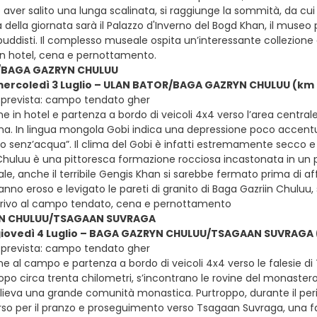
 aver salito una lunga scalinata, si raggiunge la sommità, da cu
a della giornata sarà il Palazzo d'Inverno del Bogd Khan, il muse
 buddisti. Il complesso museale ospita un’interessante collezione 
o in hotel, cena e pernottamento.
/BAGA GAZRYN CHULUU
mercoledì 3 Luglio – ULAN BATOR/BAGA GAZRYN CHULUU (km 27
 prevista: campo tendato gher
e in hotel e partenza a bordo di veicoli 4x4 verso l’area central
na. In lingua mongola Gobi indica una depressione poco accentu
go senz’acqua”. Il clima del Gobi è infatti estremamente secco e 
Chuluu è una pittoresca formazione rocciosa incastonata in un p
ale, anche il terribile Gengis Khan si sarebbe fermato prima di aff
nno eroso e levigato le pareti di granito di Baga Gazriin Chuluu, 
rrivo al campo tendato, cena e pernottamento
N CHULUU/TSAGAAN SUVRAGA
giovedì 4 Luglio – BAGA GAZRYN CHULUU/TSAGAAN SUVRAGA (k
 prevista: campo tendato gher
ne al campo e partenza a bordo di veicoli 4x4 verso le falesie d
opo circa trenta chilometri, s’incontrano le rovine del monastero 
va una grande comunità monastica. Purtroppo, durante il periodo s
orso per il pranzo e proseguimento verso Tsagaan Suvraga, una fa