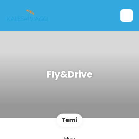
Fly&Drive
Temi
Mare