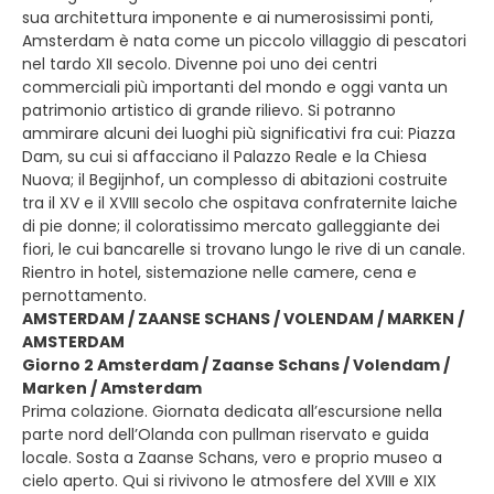
sua architettura imponente e ai numerosissimi ponti,
Amsterdam è nata come un piccolo villaggio di pescatori
nel tardo XII secolo. Divenne poi uno dei centri
commerciali più importanti del mondo e oggi vanta un
patrimonio artistico di grande rilievo. Si potranno
ammirare alcuni dei luoghi più significativi fra cui: Piazza
Dam, su cui si affacciano il Palazzo Reale e la Chiesa
Nuova; il Begijnhof, un complesso di abitazioni costruite
tra il XV e il XVIII secolo che ospitava confraternite laiche
di pie donne; il coloratissimo mercato galleggiante dei
fiori, le cui bancarelle si trovano lungo le rive di un canale.
Rientro in hotel, sistemazione nelle camere, cena e
pernottamento.
AMSTERDAM / ZAANSE SCHANS / VOLENDAM / MARKEN /
AMSTERDAM
Giorno 2 Amsterdam / Zaanse Schans / Volendam /
Marken / Amsterdam
Prima colazione. Giornata dedicata all’escursione nella
parte nord dell’Olanda con pullman riservato e guida
locale. Sosta a Zaanse Schans, vero e proprio museo a
cielo aperto. Qui si rivivono le atmosfere del XVIII e XIX