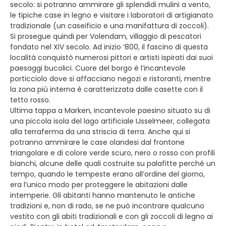
secolo: si potranno ammirare gli splendidi mulini a vento,
le tipiche case in legno e visitare i laboratori di artigianato
tradizionale (un caseificio e una manifattura di zoccoli).
Si prosegue quindi per Volendam, villaggio di pescatori
fondato nel XIV secolo. Ad inizio ‘800, il fascino di questa
località conquistò numerosi pittori e artisti ispirati dai suoi
paesaggi bucolici. Cuore del borgo è l’incantevole
porticciolo dove si affacciano negozi e ristoranti, mentre
la zona più interna è caratterizzata dalle casette con il
tetto rosso.
Ultima tappa a Marken, incantevole paesino situato su di
una piccola isola del lago artificiale IJsselmeer, collegata
alla terraferma da una striscia di terra. Anche qui si
potranno ammirare le case olandesi dal frontone
triangolare e di colore verde scuro, nero o rosso con profili
bianchi, alcune delle quali costruite su palafitte perché un
tempo, quando le tempeste erano all’ordine del giorno,
era l’unico modo per proteggere le abitazioni dalle
intemperie. Gli abitanti hanno mantenuto le antiche
tradizioni e, non di rado, se ne può incontrare qualcuno
vestito con gli abiti tradizionali e con gli zoccoli di legno ai