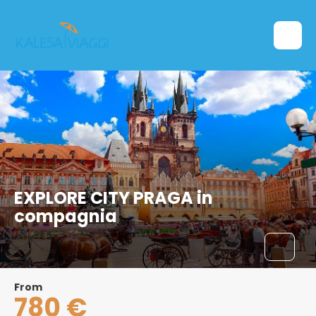
EXPLORE CITY PRAGA in
compagnia
From
780 €