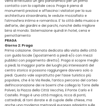
verrà effettuato un giro panoramico per un primo
contatto con la capitale ceca. Praga è piena di
monumenti preziosi e affascina i visitatori per la sua
architettura straordinaria, le vedute mozzafiato e
l’atmosfera intima e romantica. E’ la città della musica e
dell’arte, dei giardini e dei parchi, nonché della migliore
birra al mondo. Sistemazione quindi in hotel, cena e
pernottamento
PRAGA
Giorno 2: Praga
Prima colazione. Giornata dedicata alla visita della città
con guida locale (spostamenti a piedi e/o con mezzi
pubblici con pagamento diretto). Praga si scopre meglio
a piedi; la maggior parte dei luoghi più interessanti del
centro storico si possono raggiungere davvero solo a
piedi. Questo vale soprattutto per l‘asse turistico più
popolare, che è la Via Reale, l‘antico percorso del corteo
dell’incoronazione dei re boemi che collega la Torre delle
Polveri, la Piazza della Città Vecchia, il Ponte Carlo e il
Castello. Praga è una città magica, ricca di ponti,
cattedrali, di torri dorate e di cupole delle chiese, ma
anche una moderna metropoli europea adagiata sulle